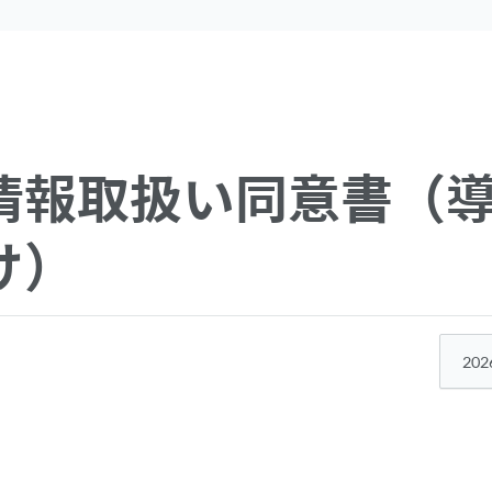
情報取扱い同意書（
け）
202