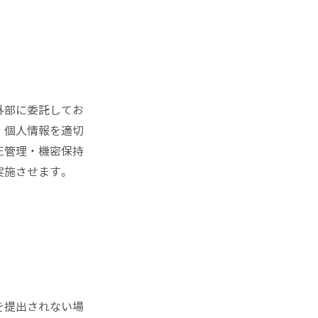
外部に委託してお
、個人情報を適切
正管理・機密保持
実施させます。
を提出されない場